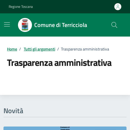
Vai ai contenuti
Vai al footer
Regione Toscana
Comune di Terricciola
Home
/
Tutti gli argomenti
/
Trasparenza amministrativa
Trasparenza amministrativa
Dettagli della notizia
Novità