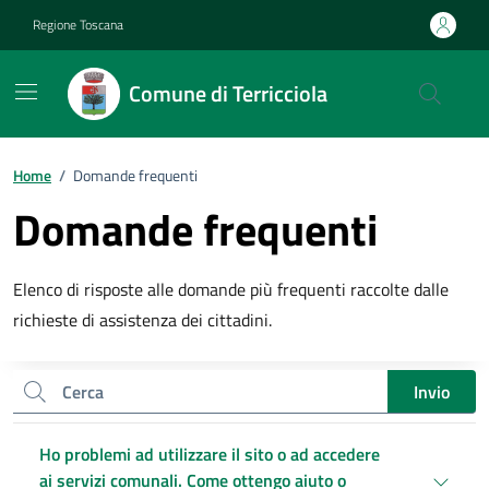
Vai ai contenuti
Vai al footer
Regione Toscana
Comune di Terricciola
Home
/
Domande frequenti
Domande frequenti
Descrizione breve
Elenco di risposte alle domande più frequenti raccolte dalle
richieste di assistenza dei cittadini.
Cerca nel sito
Invio
Ho problemi ad utilizzare il sito o ad accedere
ai servizi comunali. Come ottengo aiuto o