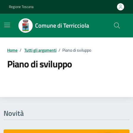
Vai ai contenuti
Vai al footer
Regione Toscana
Comune di Terricciola
Home
/
Tutti gli argomenti
/
Piano di sviluppo
Piano di sviluppo
Dettagli della notizia
Novità