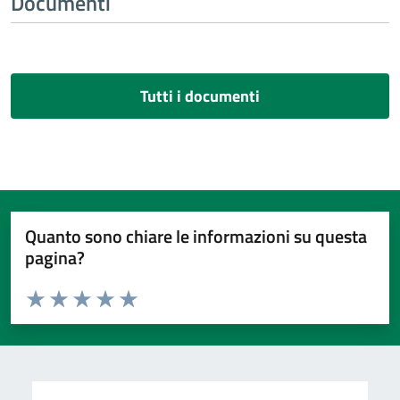
Documenti
Tutti i documenti
Quanto sono chiare le informazioni su questa
pagina?
Valuta da 1 a 5 stelle la pagina
Valuta 1 stelle su 5
Valuta 2 stelle su 5
Valuta 3 stelle su 5
Valuta 4 stelle su 5
Valuta 5 stelle su 5