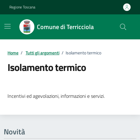
Vai ai contenuti
Vai al footer
Regione Toscana
Comune di Terricciola
Home
/
Tutti gli argomenti
/
Isolamento termico
Isolamento termico
Dettagli della notizia
Incentivi ed agevolazioni, informazioni e servizi.
Novità