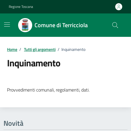
Vai ai contenuti
Vai al footer
Regione Toscana
Comune di Terricciola
Home
/
Tutti gli argomenti
/
Inquinamento
Inquinamento
Dettagli della notizia
Provvedimenti comunali, regolamenti, dati.
Novità