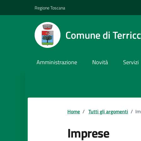
Vai ai contenuti
Vai al footer
Regione Toscana
Comune di Terricc
Amministrazione
Novità
Servizi
Home
/
Tutti gli argomenti
/
Im
Imprese