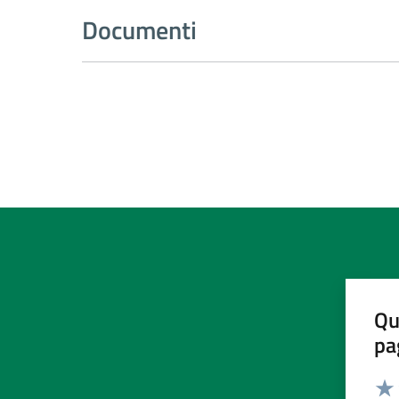
Documenti
Qu
pa
Valut