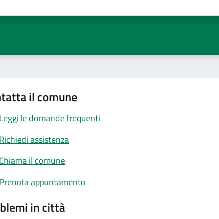
ta 1 stelle su 5
Valuta 2 stelle su 5
Valuta 3 stelle su 5
Valuta 4 stelle su 5
Valuta 5 stelle su 5
tatta il comune
Leggi le domande frequenti
Richiedi assistenza
Chiama il comune
Prenota appuntamento
blemi in città