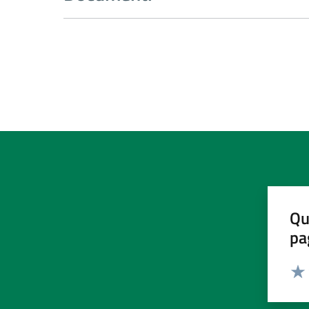
Qu
pa
Valut
Valu