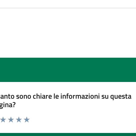
anto sono chiare le informazioni su questa
gina?
a da 1 a 5 stelle la pagina
ta 1 stelle su 5
Valuta 2 stelle su 5
Valuta 3 stelle su 5
Valuta 4 stelle su 5
Valuta 5 stelle su 5