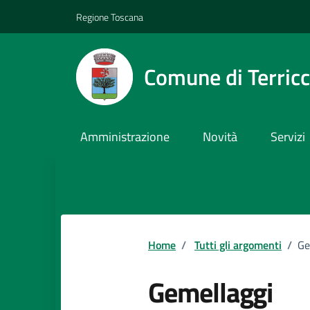
Vai ai contenuti
Vai al footer
Regione Toscana
Comune di Terricc
Amministrazione
Novità
Servizi
Home
/
Tutti gli argomenti
/
Ge
Gemellaggi