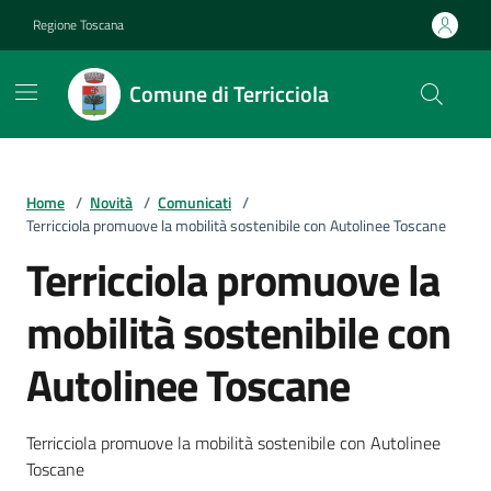
Vai ai contenuti
Vai al footer
Regione Toscana
Comune di Terricciola
Home
/
Novità
/
Comunicati
/
Terricciola promuove la mobilità sostenibile con Autolinee Toscane
Terricciola promuove la
mobilità sostenibile con
Autolinee Toscane
Dettagli della notizia
Terricciola promuove la mobilità sostenibile con Autolinee
Toscane